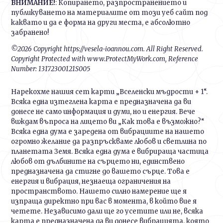
ВНИМАНИЕ!
: Копирането, разпространението и
публикуването на материалите от този уеб сайт под
каквато и да е форма на други места, е абсолютно
забранено!
©2026 Copyright https://vesela-ioannou.com. All Right Reserved.
Copyright Protected with www.ProtectMyWork.com, Reference
Number: 13172300121S005
Нарекохме нашия сет карти „Вселенски мъдрости + 1“.
Всяка една изтеглена карта е предназначена да ви
донесе не само информация и думи, но и енергия. Вече
виждам въпроса на лицето ви „Как това е възможно?“
Всяка една дума е заредена от вибрациите на нашето
огромно желание да разпръскваме любов и светлина по
планетата Земя. Всяка една дума е вибрираща частица
любов от дълбините на сърцето ни, единствено
предназначена да стигне до вашето сърце. Това е
енергия и вибрация, незнаеща ограничения на
пространството. Нашето силно намерение ще я
изпраща директно при вас в момента, в който вие я
четете. Независимо дали ще го усетите или не, всяка
карта е предназначена да ви донесе вибрацията, която