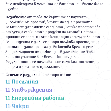
ви е необходима в момента. За вашето най-висше благо
и добро.
Независимо от това, че картите се наричат
„Вселенски мъдрости“, в тях има една простота.
Всъщност запомнете следното „Всичко просто идва
от Духа, а сложното е продукт на Егото“. На този
принцип се гради цялата концепция зад създаването на
сета. Идеята е да ви се стори толкова просто, че да
опитате, защото няма да ви коства време и усилия.
Защо всъщност има плюс едно в заглавието? Това е
вашето участие във вселенското уравнение.
Резултатите се получават, не само когато четете
нещо, а и когато го прилагате.
Сетът е разделен на четири теми:
11 Послания
11 Утвърждения
11 Енергийна работа
11 Чакри